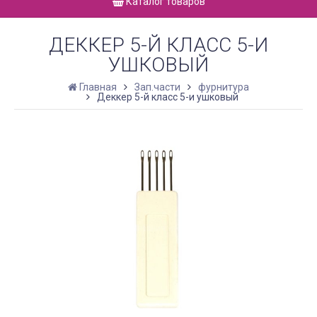
Каталог товаров
ДЕККЕР 5-Й КЛАСС 5-И
УШКОВЫЙ
Главная
Зап.части
фурнитура
Деккер 5-й класс 5-и ушковый
ШНУРЫ ДЛЯ ВЯЗАНИЯ И
КАК ВЯЗАТЬ БЫСТРО И
РУКОДЕЛИЯ - ОБЗОР И
ОШИБОК: ТЕХНИКИ Э
ПРАВИЛЬНЫЙ ВЫБОР
ВРЕМЕНИ
Дата:
27.04.2025
Дата:
30.03.2025
Шнуры, шнуры, шнуры! Когда
Вязание – это и хобби 
приходит время выбрать шнур
расслабиться, создать