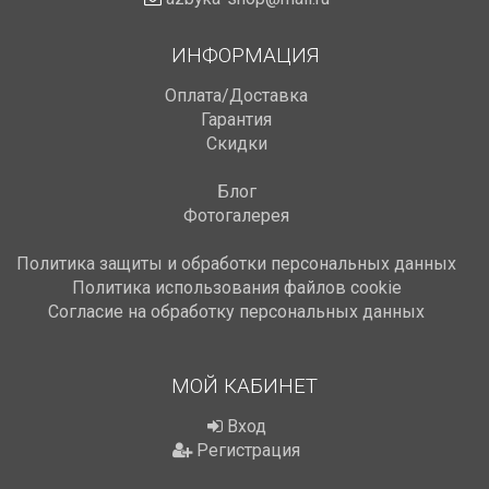
ИНФОРМАЦИЯ
Оплата/Доставка
Гарантия
Скидки
Блог
Фотогалерея
Политика защиты и обработки персональных данных
Политика использования файлов cookie
Cогласие на обработку персональных данных
МОЙ КАБИНЕТ
ШНУРЫ «АЗБУКА ВЯЗАНИЯ»
С НОВЫМ ГОДОМ! ВСЕ
ТЕПЕРЬ МОЖНО КУПИТЬ НА
РАДОСТИ И ВДОХНОВЕ
МАРКЕТПЛЕЙСАХ!
Дата:
29.12.2023
Вход
Дата:
14.08.2024
Драгоценные творцы 
Регистрация
Шнуры «Азбука вязания» теперь
вдохновительницы, н
можно купить на маркетплейсах!