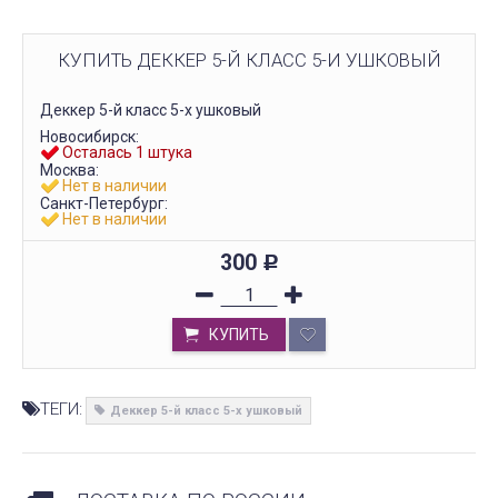
для рукоделия, многие...
уникальное своими рука
ЧИТАТЬ ДАЛЕЕ →
ЧИТАТЬ
КУПИТЬ ДЕККЕР 5-Й КЛАСС 5-И УШКОВЫЙ
Деккер 5-й класс 5-х ушковый
Новосибирск:
Осталась 1 штука
Москва:
Нет в наличии
Санкт-Петербург:
Нет в наличии
300
Р
КУПИТЬ
ТЕГИ:
Деккер 5-й класс 5-х ушковый